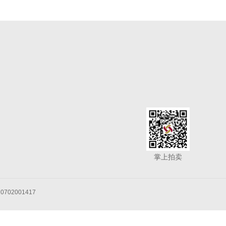
掌上拍卖
702001417